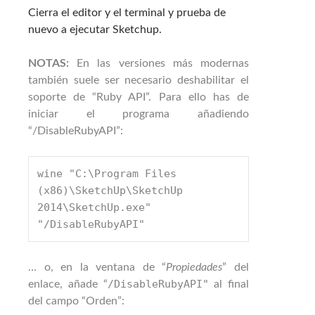
Cierra el editor y el terminal y prueba de
nuevo a ejecutar Sketchup.
NOTAS:
En las versiones más modernas
también suele ser necesario deshabilitar el
soporte de “Ruby API”. Para ello has de
iniciar el programa añadiendo
“/DisableRubyAPI”:
wine "C:\Program Files 
(x86)\SketchUp\SketchUp 
2014\SketchUp.exe" 
"/DisableRubyAPI"
… o, en la ventana de “
Propiedades
” del
/DisableRubyAPI"
enlace, añade “
al final
del campo “Orden”: