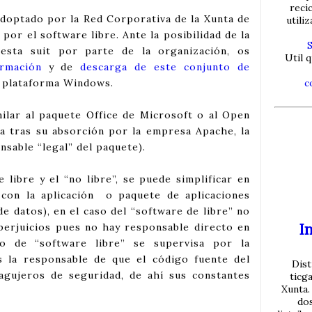
reci
 adoptado por la Red Corporativa de la Xunta de
utili
 por el software libre. Ante la posibilidad de la
 esta suit por parte de la organización, os
Util q
ormación
y de
descarga de este conjunto de
 plataforma Windows.
c
milar al paquete Office de Microsoft o al Open
ta tras su absorción por la empresa Apache, la
nsable “legal” del paquete).
 libre y el “no libre”, se puede simplificar en
 con la aplicación o paquete de aplicaciones
de datos), en el caso del “software de libre” no
In
erjuicios pues no hay responsable directo en
po de “software libre” se supervisa por la
s la responsable de que el código fuente del
Dist
agujeros de seguridad, de ahí sus constantes
ticg
Xunta.
do