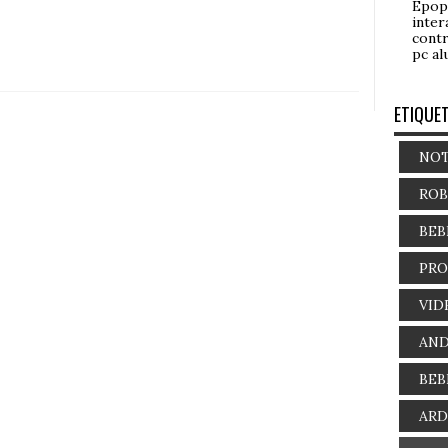
Epop
inter
contr
pc al
ETIQUE
NOT
ROB
BEB
PR
VID
AND
BEB
AR