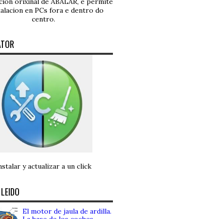
ución orixinal de ABALAR, e permite
talacion en PCs fora e dentro do
centro.
ATOR
nstalar y actualizar a un click
 LEIDO
El motor de jaula de ardilla.
La base de los coches