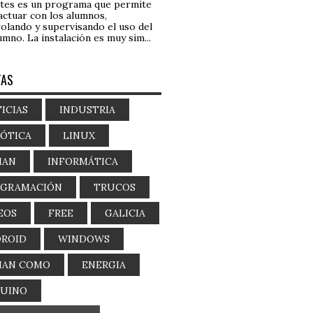
tes es un programa que permite
actuar con los alumnos,
olando y supervisando el uso del
umno. La instalación es muy sim...
TAS
ICIAS
INDUSTRIA
ÓTICA
LINUX
IAN
INFORMÁTICA
OGRAMACIÓN
TRUCOS
EOS
FREE
GALICIA
ROID
WINDOWS
IAN COMO
ENERGIA
DUINO