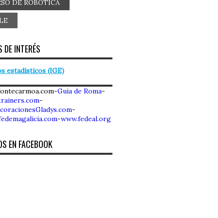
SO DE ROBOTICA
LE
 DE INTERÉS
s estadísticos (IGE)
fontecarmoa.com-
Guia de Roma
-
rainers.com
-
coracionesGladys.com
-
fedemagalicia.com
-
www.fedeal.org
OS EN FACEBOOK