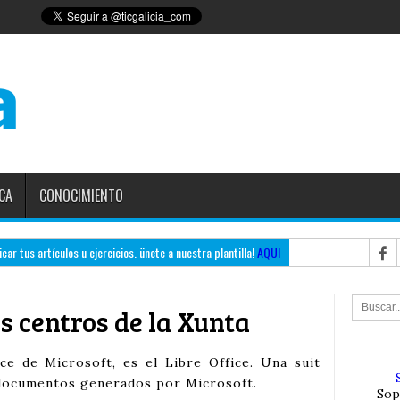
CA
CONOCIMIENTO
ar tus artículos u ejercicios. ünete a nuestra plantilla!
AQUI
os centros de la Xunta
ice de Microsoft, es el Libre Office. Una suit
documentos generados por Microsoft.
Sop