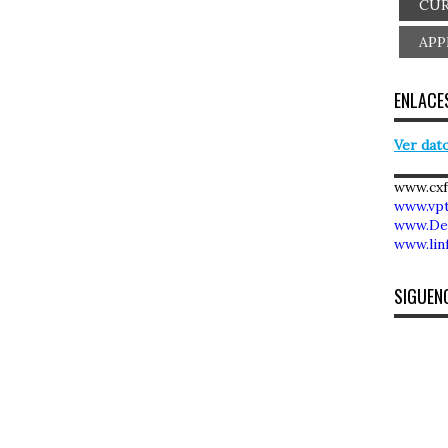
CUR
APP
ENLACES
Ver dato
www.cx
www.vpt
www.De
www.lin
SIGUEN