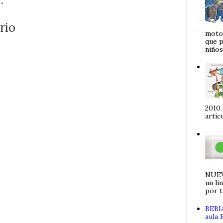
rio
motor
que p
niños 
2010.
artíc
NUEV
un li
por ti
BEBIA
aula