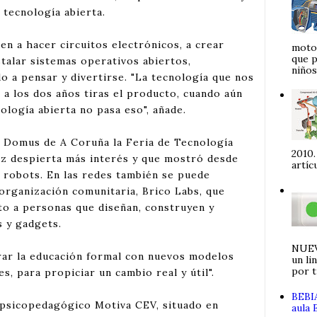
 tecnología abierta.
en a hacer circuitos electrónicos, a crear
motor
que p
stalar sistemas operativos abiertos,
niños 
 a pensar y divertirse. "La tecnología que nos
 a los dos años tiras el producto, cuando aún
nología abierta no pasa eso", añade.
a Domus de A Coruña la Feria de Tecnología
2010.
ez despierta más interés y que mostró desde
artíc
 robots. En las redes también se puede
 organización comunitaria, Brico Labs, que
o a personas que diseñan, construyen y
 y gadgets.
NUEV
rar la educación formal con nuevos modelos
un li
por ti
s, para propiciar un cambio real y útil".
BEBIA
ro psicopedagógico Motiva CEV, situado en
aula