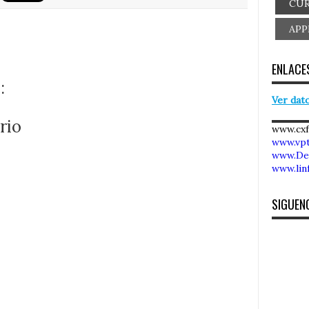
CUR
APP
ENLACES
:
Ver dato
rio
www.cx
www.vpt
www.De
www.lin
SIGUEN