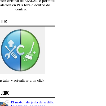
ución orixinal de ABALAR, e permite
talacion en PCs fora e dentro do
centro.
ATOR
nstalar y actualizar a un click
 LEIDO
El motor de jaula de ardilla.
La base de los coches