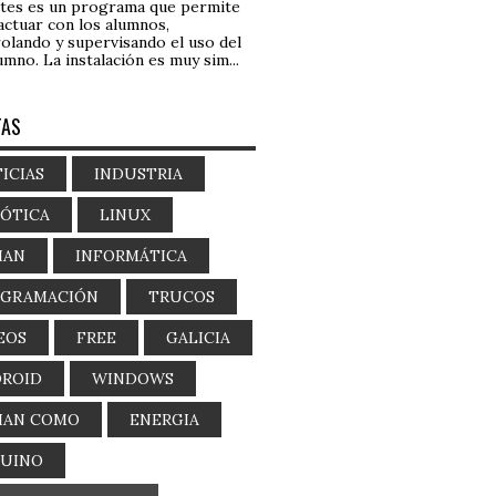
tes es un programa que permite
actuar con los alumnos,
olando y supervisando el uso del
umno. La instalación es muy sim...
TAS
ICIAS
INDUSTRIA
ÓTICA
LINUX
IAN
INFORMÁTICA
OGRAMACIÓN
TRUCOS
EOS
FREE
GALICIA
ROID
WINDOWS
IAN COMO
ENERGIA
DUINO