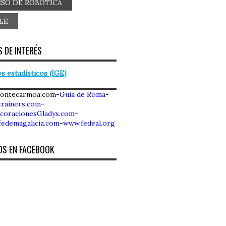
SO DE ROBOTICA
LE
 DE INTERÉS
s estadísticos (IGE)
fontecarmoa.com-
Guia de Roma
-
rainers.com
-
coracionesGladys.com
-
fedemagalicia.com
-
www.fedeal.org
OS EN FACEBOOK