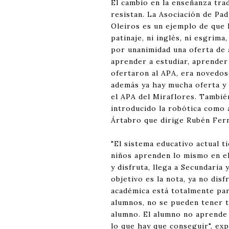
El cambio en la enseñanza tra
resistan. La Asociación de Pa
Oleiros es un ejemplo de que l
patinaje, ni inglés, ni esgrim
por unanimidad una oferta de a
aprender a estudiar, aprender 
ofertaron al APA, era novedos
además ya hay mucha oferta y 
el APA del Miraflores. También
introducido la robótica como a
Ártabro que dirige Rubén Fer
"El sistema educativo actual 
niños aprenden lo mismo en e
y disfruta, llega a Secundaria
objetivo es la nota, ya no dis
académica está totalmente par
alumnos, no se pueden tener t
alumno. El alumno no aprende 
lo que hay que conseguir", ex