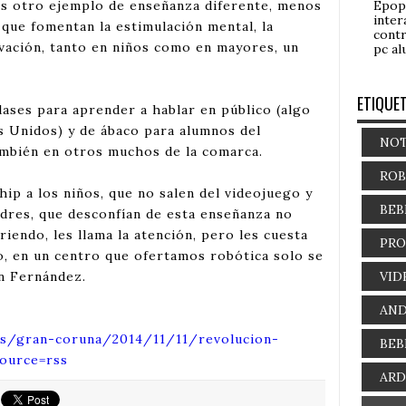
Epop
Es otro ejemplo de enseñanza diferente, menos
inter
 que fomentan la estimulación mental, la
contr
ivación, tanto en niños como en mayores, un
pc al
ETIQUE
lases para aprender a hablar en público (algo
s Unidos) y de ábaco para alumnos del
NOT
ambién en otros muchos de la comarca.
ROB
hip a los niños, que no salen del videojuego y
BEB
adres, que desconfían de esta enseñanza no
riendo, les llama la atención, pero les cuesta
PR
o, en un centro que ofertamos robótica solo se
VID
n Fernández.
AND
es/gran-coruna/2014/11/11/revolucion-
BEB
ource=rss
AR