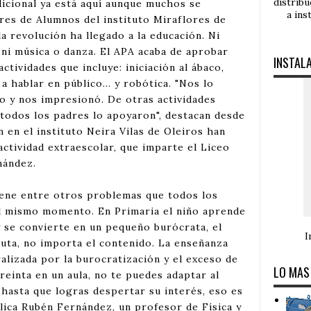
distrib
dicional ya está aquí aunque muchos se
a ins
dres de Alumnos del instituto Miraflores de
a revolución ha llegado a la educación. Ni
a, ni música o danza. El APA acaba de aprobar
INSTAL
ctividades que incluye: iniciación al ábaco,
a hablar en público... y robótica. "Nos lo
o y nos impresionó. De otras actividades
todos los padres lo apoyaron", destacan desde
 en el instituto Neira Vilas de Oleiros han
ctividad extraescolar, que imparte el Liceo
nández.
tiene entre otros problemas que todos los
l mismo momento. En Primaria el niño aprende
 y se convierte en un pequeño burócrata, el
I
fruta, no importa el contenido. La enseñanza
alizada por la burocratización y el exceso de
LO MAS
reinta en un aula, no te puedes adaptar al
hasta que logras despertar su interés, eso es
plica Rubén Fernández, un profesor de Física y