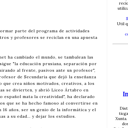
reci
utili
Util q
formar parte del programa de actividades
c
ros y profesores se reciclan en una apuesta
rnet ha cambiado el mundo, se tambalean las
s sigue "la educación prusiana, separación por
mirando al frente, pasivos ante un profesor",
rofesor de Secundaria que dejó la enseñanza
 que crea niños motivados, creativos, a los
as se divierten, y abrió Liceo Ártabro en
In
o español mata la creatividad", ha declarado
ños que se ha hecho famoso al convertirse en
Dist
16 años, ser un genio de la informática y el
ticg
s a su edad... y dejar los estudios.
Xunta.
do