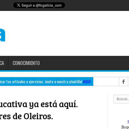
CA
CONOCIMIENTO
ar tus artículos u ejercicios. ünete a nuestra plantilla!
AQUI
cativa ya está aquí.
res de Oleiros.
Sop