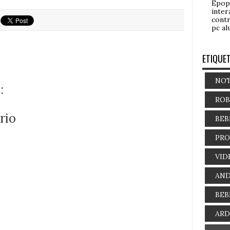
Epop
inter
contr
pc al
ETIQUE
NOT
:
ROB
rio
BEB
PR
VID
AND
BEB
AR