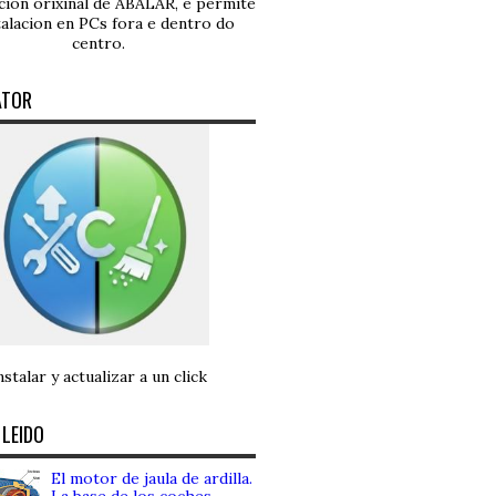
ución orixinal de ABALAR, e permite
talacion en PCs fora e dentro do
centro.
ATOR
nstalar y actualizar a un click
 LEIDO
El motor de jaula de ardilla.
La base de los coches