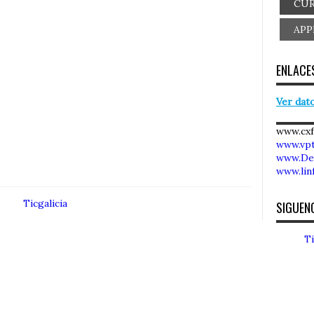
CUR
APP
ENLACES
Ver dato
www.cx
www.vpt
www.De
www.lin
Ticgalicia
SIGUEN
Ti