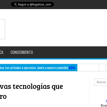
CA
CONOCIMIENTO
ar tus artículos u ejercicios. ünete a nuestra plantilla!
AQUI
evas tecnologías que
ro
Sop