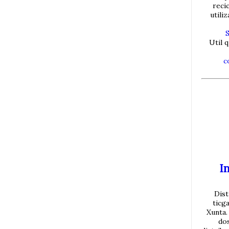
reci
utili
Util q
c
In
Dist
ticg
Xunta.
do