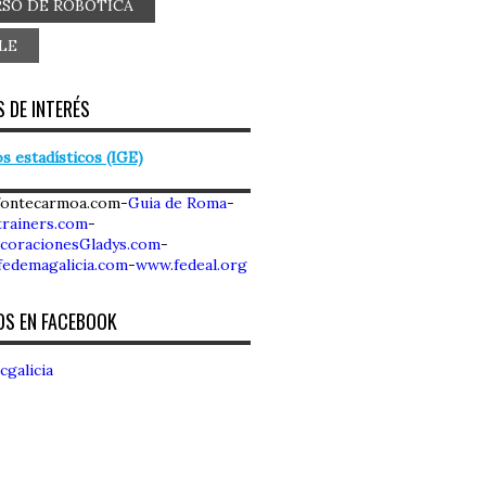
SO DE ROBOTICA
LE
 DE INTERÉS
s estadísticos (IGE)
fontecarmoa.com-
Guia de Roma
-
rainers.com
-
coracionesGladys.com
-
fedemagalicia.com
-
www.fedeal.org
OS EN FACEBOOK
cgalicia