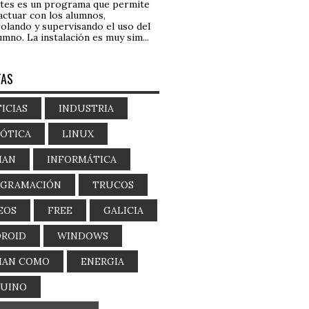
tes es un programa que permite
actuar con los alumnos,
olando y supervisando el uso del
umno. La instalación es muy sim...
TAS
ICIAS
INDUSTRIA
ÓTICA
LINUX
IAN
INFORMÁTICA
OGRAMACIÓN
TRUCOS
EOS
FREE
GALICIA
ROID
WINDOWS
IAN COMO
ENERGIA
DUINO