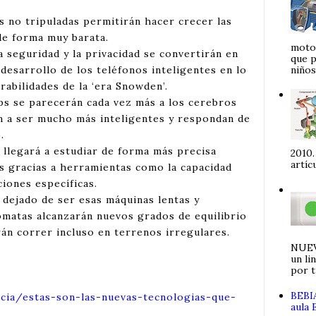
s no tripuladas permitirán hacer crecer las
de forma muy barata.
motor
 seguridad y la privacidad se convertirán en
que p
niños 
 desarrollo de los teléfonos inteligentes en lo
rabilidades de la ‘era Snowden’.
ps se parecerán cada vez más a los cerebros
n a ser mucho más inteligentes y respondan de
.
 llegará a estudiar de forma más precisa
2010.
artíc
s gracias a herramientas como la capacidad
iones específicas.
 dejado de ser esas máquinas lentas y
matas alcanzarán nuevos grados de equilibrio
rán correr incluso en terrenos irregulares.
NUEV
un li
por ti
BEBIA
ticia/estas-son-las-nuevas-tecnologias-que-
aula