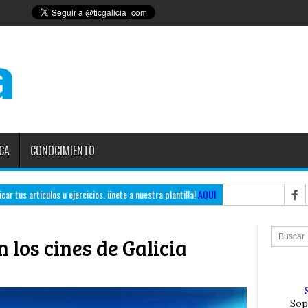
CA
CONOCIMIENTO
ar tus artículos u ejercicios. ünete a nuestra plantilla!
AQUI
 los cines de Galicia
Sop