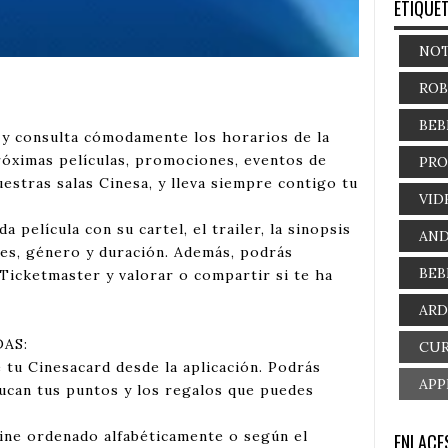
ETIQUE
NOT
ROB
BEB
s y consulta cómodamente los horarios de la
próximas películas, promociones, eventos de
PR
estras salas Cinesa, y lleva siempre contigo tu
VID
da película con su cartel, el trailer, la sinopsis
AND
res, género y duración. Además, podrás
BEB
Ticketmaster y valorar o compartir si te ha
AR
AS:
CUR
 tu Cinesacard desde la aplicación. Podrás
APP
ducan tus puntos y los regalos que puedes
cine ordenado alfabéticamente o según el
ENLACES