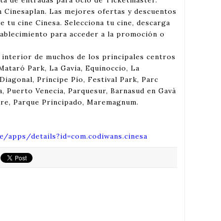
nta de entradas para ocio de Ticketmaster.
n Cinesaplan. Las mejores ofertas y descuentos
e tu cine Cinesa. Selecciona tu cine, descarga
tablecimiento para acceder a la promoción o
l interior de muchos de los principales centros
ataró Park, La Gavia, Equinoccio, La
 Diagonal, Príncipe Pío, Festival Park, Parc
a, Puerto Venecia, Parquesur, Barnasud en Gavà
aire, Parque Principado, Maremagnum.
e/apps/details?id=com.codiwans.cinesa