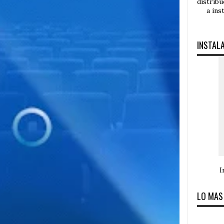
distrib
a ins
INSTAL
I
LO MAS