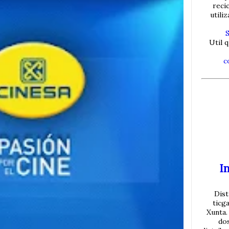
reci
utili
Util q
c
In
Dist
ticg
Xunta.
do