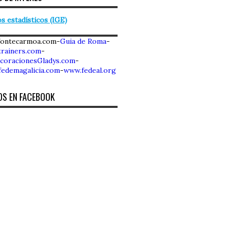
s estadísticos (IGE)
fontecarmoa.com-
Guia de Roma
-
rainers.com
-
coracionesGladys.com
-
fedemagalicia.com
-
www.fedeal.org
OS EN FACEBOOK