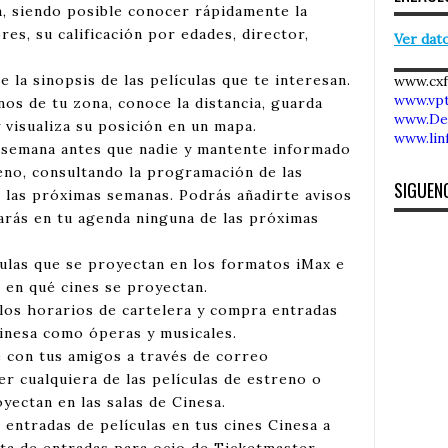
a, siendo posible conocer rápidamente la
es, su calificación por edades, director,
Ver dato
re la sinopsis de las películas que te interesan.
www.cx
www.vpt
nos de tu zona, conoce la distancia, guarda
www.De
 visualiza su posición en un mapa.
www.lin
a semana antes que nadie y mantente informado
reno, consultando la programación de las
SIGUEN
n las próximas semanas. Podrás añadirte avisos
darás en tu agenda ninguna de las próximas
culas que se proyectan en los formatos iMax e
 en qué cines se proyectan.
los horarios de cartelera y compra entradas
inesa como óperas y musicales.
e con tus amigos a través de correo
r cualquiera de las películas de estreno o
yectan en las salas de Cinesa.
entradas de películas en tus cines Cinesa a